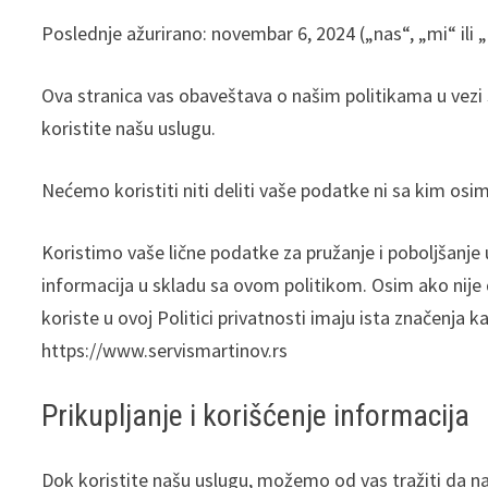
Poslednje ažurirano: novembar 6, 2024 („nas“, „mi“ ili 
Ova stranica vas obaveštava o našim politikama u vezi
koristite našu uslugu.
Nećemo koristiti niti deliti vaše podatke ni sa kim osim
Koristimo vaše lične podatke za pružanje i poboljšanje u
informacija u skladu sa ovom politikom. Osim ako nije dr
koriste u ovoj Politici privatnosti imaju ista značenj
https://www.servismartinov.rs
Prikupljanje i korišćenje informacija
Dok koristite našu uslugu, možemo od vas tražiti da n