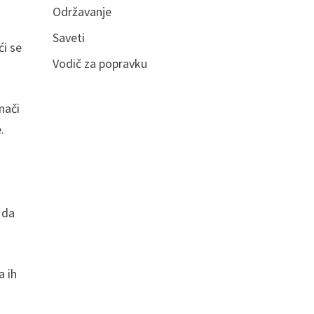
Održavanje
Saveti
́i se
Vodič za popravku
nači
.
 da
a ih