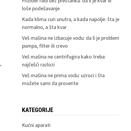
Frižider radi bez prestanka: da li je kvar ili
loše podešavanje
Kada klima curi unutra, a kada napolje: šta je
normalno, a šta kvar
Veš mašina ne izbacuje vodu: da li je problem
pumpa, filter ili crevo
Veš mašina ne centrifugira kako treba:
,
najčešći razlozi
Veš mašina ne prima vodu: uzroci i šta
možete sami da proverite
KATEGORIJE
Kućni aparati