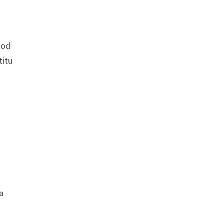
tod
titu
a