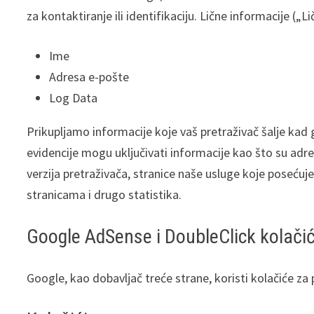
za kontaktiranje ili identifikaciju. Lične informacije („L
Ime
Adresa e-pošte
Log Data
Prikupljamo informacije koje vaš pretraživač šalje kad
evidencije mogu uključivati informacije kao što su adre
verzija pretraživača, stranice naše usluge koje poseć
stranicama i drugo statistika.
Google AdSense i DoubleClick kolačic
Google, kao dobavljač treće strane, koristi kolačiće za