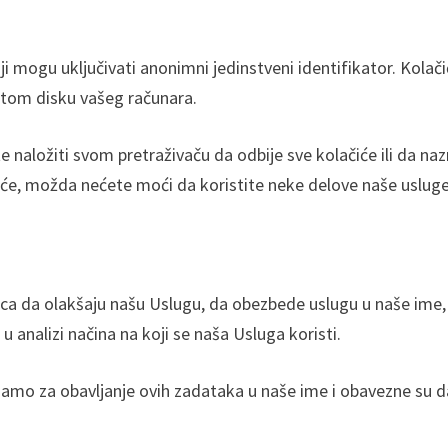
 mogu uključivati anonimni jedinstveni identifikator. Kolačic
rstom disku vašeg računara.
e naložiti svom pretraživaču da odbije sve kolačiće ili da naz
iće, možda nećete moći da koristite neke delove naše usluge
ca da olakšaju našu Uslugu, da obezbede uslugu u naše ime,
 analizi načina na koji se naša Usluga koristi.
samo za obavljanje ovih zadataka u naše ime i obavezne su d