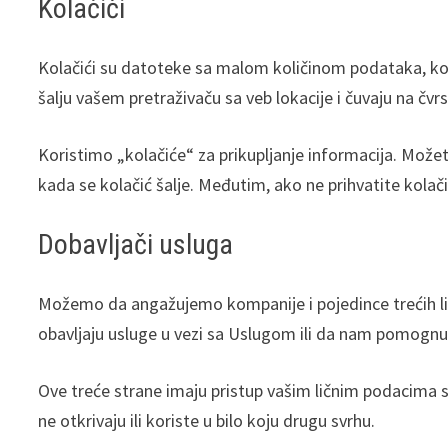
Kolačići
Kolačići su datoteke sa malom količinom podataka, koji
šalju vašem pretraživaču sa veb lokacije i čuvaju na čv
Koristimo „kolačiće“ za prikupljanje informacija. Možet
kada se kolačić šalje. Međutim, ako ne prihvatite kolač
Dobavljači usluga
Možemo da angažujemo kompanije i pojedince trećih li
obavljaju usluge u vezi sa Uslugom ili da nam pomognu u
Ove treće strane imaju pristup vašim ličnim podacima 
ne otkrivaju ili koriste u bilo koju drugu svrhu.