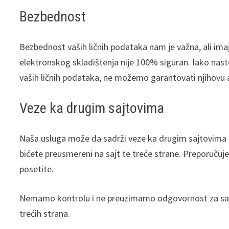
Bezbednost
Bezbednost vaših ličnih podataka nam je važna, ali im
elektronskog skladištenja nije 100% siguran. Iako nast
vaših ličnih podataka, ne možemo garantovati njihovu 
Veze ka drugim sajtovima
Naša usluga može da sadrži veze ka drugim sajtovima k
bićete preusmereni na sajt te treće strane. Preporuču
posetite.
Nemamo kontrolu i ne preuzimamo odgovornost za sadržaj,
trećih strana.