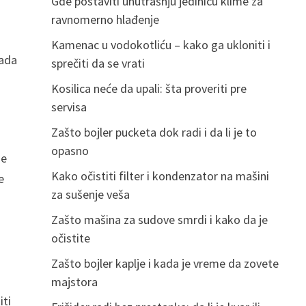
Gde postaviti unutrašnju jedinicu klime za
ravnomerno hlađenje
Kamenac u vodokotliću – kako ga ukloniti i
kada
sprečiti da se vrati
Kosilica neće da upali: šta proveriti pre
servisa
Zašto bojler pucketa dok radi i da li je to
opasno
je
Kako očistiti filter i kondenzator na mašini
e
za sušenje veša
Zašto mašina za sudove smrdi i kako da je
očistite
Zašto bojler kaplje i kada je vreme da zovete
majstora
iti