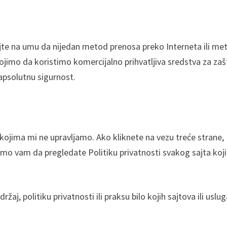
ajte na umu da nijedan metod prenosa preko Interneta ili me
ojimo da koristimo komercijalno prihvatljiva sredstva za zaš
apsolutnu sigurnost.
ojima mi ne upravljamo. Ako kliknete na vezu treće strane,
jemo vam da pregledate Politiku privatnosti svakog sajta koji
 politiku privatnosti ili praksu bilo kojih sajtova ili uslug