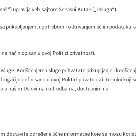
„naš“) upravlja veb-sajtom Servisni Kutak („Usluga“).
 sa prikupljanjem, upotrebom i otkrivanjem ličnih podataka 
 na način opisan u ovoj Politici privatnosti.
sluge. Korišćenjem usluge prihvatate prikupljanje i korišćen
ugačije definisano u ovoj Politici privatnosti, termini koji s
a kao u našim Uslovima i odredbama, dostupnim na
am dostavite određene lične informacije koje se mogu korist