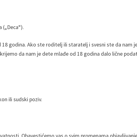
 („Deca“).
 godina. Ako ste roditelj ili staratelj i svesni ste da nam j
otkrijemo da nam je dete mlađe od 18 godina dalo lične poda
n ili sudski poziv.
ivatnosti. Obavestićemo vas o svim promenama objavljivan