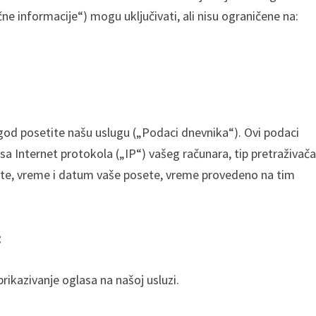
ične informacije“) mogu uključivati, ali nisu ograničene na:
 god posetite našu uslugu („Podaci dnevnika“). Ovi podaci
sa Internet protokola („IP“) vašeg računara, tip pretraživača
ujete, vreme i datum vaše posete, vreme provedeno na tim
́
 prikazivanje oglasa na našoj usluzi.