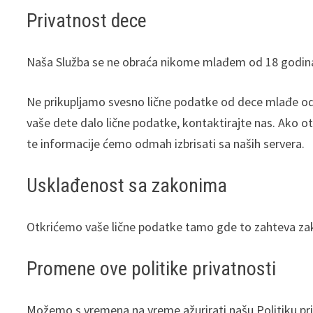
Privatnost dece
Naša Služba se ne obraća nikome mlađem od 18 godina
Ne prikupljamo svesno lične podatke od dece mlađe od 18
vaše dete dalo lične podatke, kontaktirajte nas. Ako 
te informacije ćemo odmah izbrisati sa naših servera.
Usklađenost sa zakonima
Otkrićemo vaše lične podatke tamo gde to zahteva zako
Promene ove politike privatnosti
Možemo s vremena na vreme ažurirati našu Politiku pr