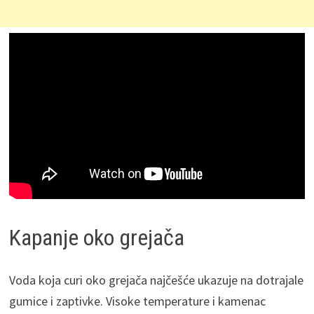
Kapanje oko grejača
Voda koja curi oko grejača najčešće ukazuje na dotrajale
gumice i zaptivke. Visoke temperature i kamenac