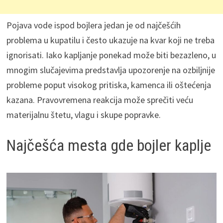
Pojava vode ispod bojlera jedan je od najčešćih
problema u kupatilu i često ukazuje na kvar koji ne treba
ignorisati. Iako kapljanje ponekad može biti bezazleno, u
mnogim slučajevima predstavlja upozorenje na ozbiljnije
probleme poput visokog pritiska, kamenca ili oštećenja
kazana. Pravovremena reakcija može sprečiti veću
materijalnu štetu, vlagu i skupe popravke.
Najčešća mesta gde bojler kaplje