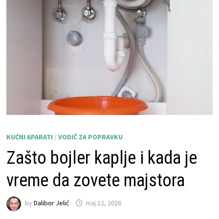
KUĆNI APARATI
/
VODIČ ZA POPRAVKU
Zašto bojler kaplje i kada je
vreme da zovete majstora
by
Dalibor Jelić
maj 12, 2026