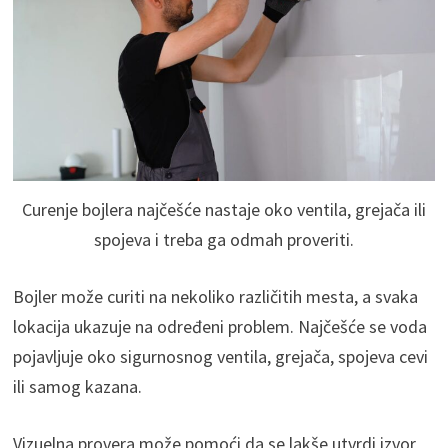
Curenje bojlera najčešće nastaje oko ventila, grejača ili
spojeva i treba ga odmah proveriti.
Bojler može curiti na nekoliko različitih mesta, a svaka
lokacija ukazuje na određeni problem. Najčešće se voda
pojavljuje oko sigurnosnog ventila, grejača, spojeva cevi
ili samog kazana.
Vizuelna provera može pomoći da se lakše utvrdi izvor