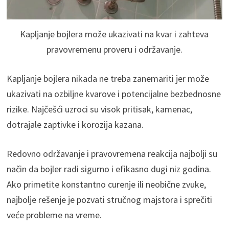
Kapljanje bojlera može ukazivati na kvar i zahteva
pravovremenu proveru i održavanje.
Kapljanje bojlera nikada ne treba zanemariti jer može
ukazivati na ozbiljne kvarove i potencijalne bezbednosne
rizike. Najčešći uzroci su visok pritisak, kamenac,
dotrajale zaptivke i korozija kazana.
Redovno održavanje i pravovremena reakcija najbolji su
način da bojler radi sigurno i efikasno dugi niz godina.
Ako primetite konstantno curenje ili neobične zvuke,
najbolje rešenje je pozvati stručnog majstora i sprečiti
veće probleme na vreme.