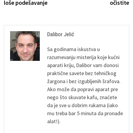
loše podešavanje
očistite
Dalibor Jelić
Sa godinama iskustva u
razumevanju misterija koje kućni
aparati kriju, Dalibor vam donosi
praktične savete bez tehničkog
žargona i bez izgubljenih šrafova.
Ako može da popravi aparat pre
nego što skuvate kafu, znaćete
da je sve u dobrim rukama (iako
mu treba bar 5 minuta da pronađe
alat!).