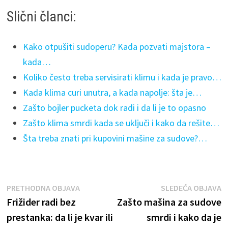
Slični članci:
Kako otpušiti sudoperu? Kada pozvati majstora –
kada…
Koliko često treba servisirati klimu i kada je pravo…
Kada klima curi unutra, a kada napolje: šta je…
Zašto bojler pucketa dok radi i da li je to opasno
Zašto klima smrdi kada se uključi i kako da rešite…
Šta treba znati pri kupovini mašine za sudove?…
Kretanje
Previous
N
PRETHODNA OBJAVA
SLEDEĆA OBJAVA
post:
p
Frižider radi bez
Zašto mašina za sudove
članka
prestanka: da li je kvar ili
smrdi i kako da je