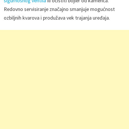
sigurnosnog ventila
ili očistiti bojler od kamenca.
Redovno servisiranje značajno smanjuje mogućnost
ozbiljnih kvarova i produžava vek trajanja uređaja.