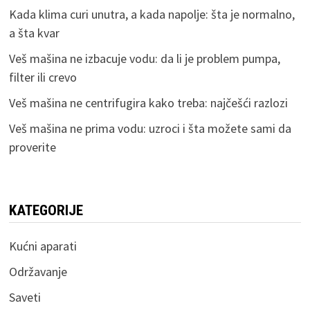
Kada klima curi unutra, a kada napolje: šta je normalno,
a šta kvar
Veš mašina ne izbacuje vodu: da li je problem pumpa,
filter ili crevo
Veš mašina ne centrifugira kako treba: najčešći razlozi
Veš mašina ne prima vodu: uzroci i šta možete sami da
proverite
KATEGORIJE
Kućni aparati
Održavanje
Saveti