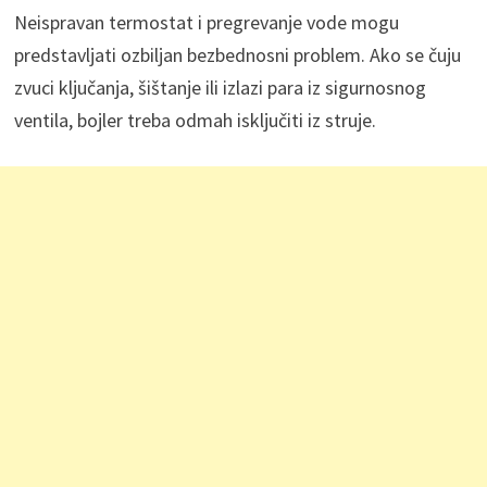
Neispravan termostat i pregrevanje vode mogu
predstavljati ozbiljan bezbednosni problem. Ako se čuju
zvuci ključanja, šištanje ili izlazi para iz sigurnosnog
ventila, bojler treba odmah isključiti iz struje.