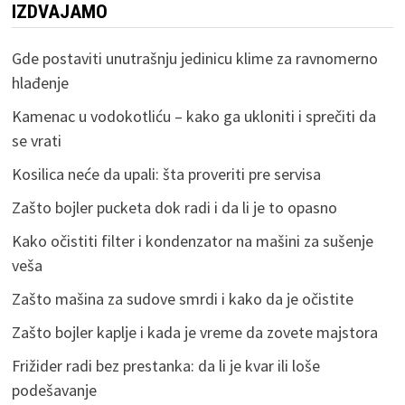
IZDVAJAMO
Gde postaviti unutrašnju jedinicu klime za ravnomerno
hlađenje
Kamenac u vodokotliću – kako ga ukloniti i sprečiti da
se vrati
Kosilica neće da upali: šta proveriti pre servisa
Zašto bojler pucketa dok radi i da li je to opasno
Kako očistiti filter i kondenzator na mašini za sušenje
veša
Zašto mašina za sudove smrdi i kako da je očistite
Zašto bojler kaplje i kada je vreme da zovete majstora
Frižider radi bez prestanka: da li je kvar ili loše
podešavanje