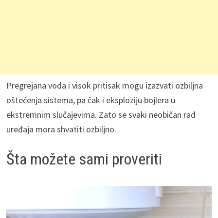
Pregrejana voda i visok pritisak mogu izazvati ozbiljna
oštećenja sistema, pa čak i eksploziju bojlera u
ekstremnim slučajevima. Zato se svaki neobičan rad
uređaja mora shvatiti ozbiljno.
Šta možete sami proveriti