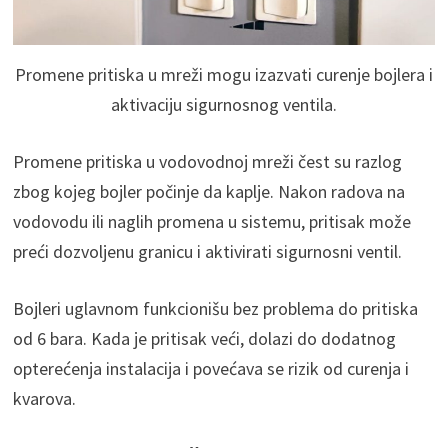
Promene pritiska u mreži mogu izazvati curenje bojlera i
aktivaciju sigurnosnog ventila.
Promene pritiska u vodovodnoj mreži čest su razlog
zbog kojeg bojler počinje da kaplje. Nakon radova na
vodovodu ili naglih promena u sistemu, pritisak može
preći dozvoljenu granicu i aktivirati sigurnosni ventil.
Bojleri uglavnom funkcionišu bez problema do pritiska
od 6 bara. Kada je pritisak veći, dolazi do dodatnog
opterećenja instalacija i povećava se rizik od curenja i
kvarova.