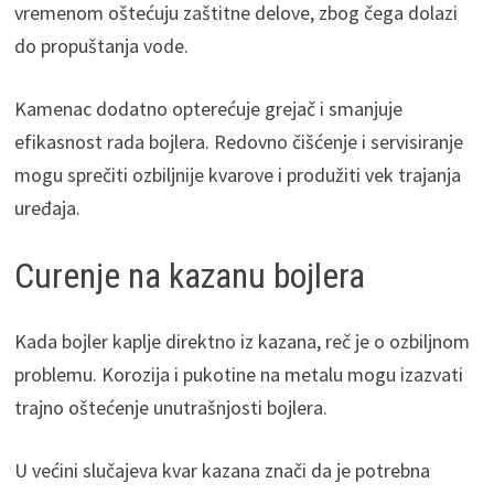
vremenom oštećuju zaštitne delove, zbog čega dolazi
do propuštanja vode.
Kamenac dodatno opterećuje grejač i smanjuje
efikasnost rada bojlera. Redovno čišćenje i servisiranje
mogu sprečiti ozbiljnije kvarove i produžiti vek trajanja
uređaja.
Curenje na kazanu bojlera
Kada bojler kaplje direktno iz kazana, reč je o ozbiljnom
problemu. Korozija i pukotine na metalu mogu izazvati
trajno oštećenje unutrašnjosti bojlera.
U većini slučajeva kvar kazana znači da je potrebna