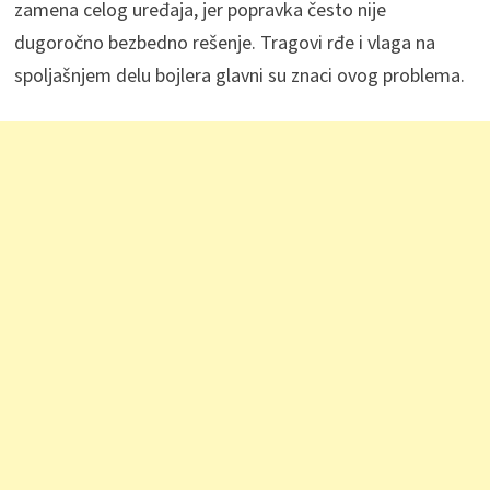
zamena celog uređaja, jer popravka često nije
dugoročno bezbedno rešenje. Tragovi rđe i vlaga na
spoljašnjem delu bojlera glavni su znaci ovog problema.