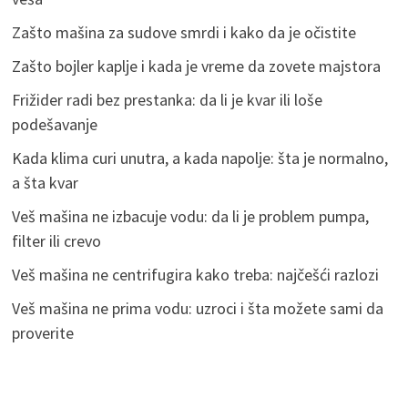
Zašto mašina za sudove smrdi i kako da je očistite
Zašto bojler kaplje i kada je vreme da zovete majstora
Frižider radi bez prestanka: da li je kvar ili loše
podešavanje
Kada klima curi unutra, a kada napolje: šta je normalno,
a šta kvar
Veš mašina ne izbacuje vodu: da li je problem pumpa,
filter ili crevo
Veš mašina ne centrifugira kako treba: najčešći razlozi
Veš mašina ne prima vodu: uzroci i šta možete sami da
proverite