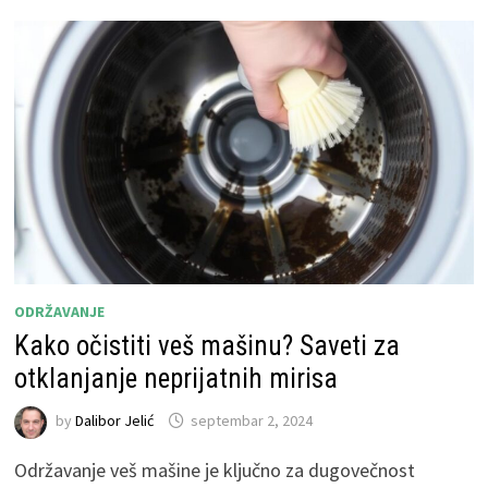
ODRŽAVANJE
Kako očistiti veš mašinu? Saveti za
otklanjanje neprijatnih mirisa
by
Dalibor Jelić
septembar 2, 2024
Održavanje veš mašine je ključno za dugovečnost