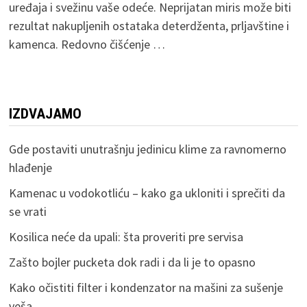
uređaja i svežinu vaše odeće. Neprijatan miris može biti
rezultat nakupljenih ostataka deterdženta, prljavštine i
kamenca. Redovno čišćenje …
IZDVAJAMO
Gde postaviti unutrašnju jedinicu klime za ravnomerno
hlađenje
Kamenac u vodokotliću – kako ga ukloniti i sprečiti da
se vrati
Kosilica neće da upali: šta proveriti pre servisa
Zašto bojler pucketa dok radi i da li je to opasno
Kako očistiti filter i kondenzator na mašini za sušenje
veša