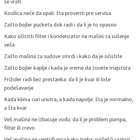
se vrati
Kosilica neće da upali: šta proveriti pre servisa
Zašto bojler pucketa dok radi i da li je to opasno
Kako očistiti filter i kondenzator na mašini za sušenje
veša
Zašto mašina za sudove smrdi i kako da je očistite
Zašto bojler kaplje i kada je vreme da zovete majstora
Frižider radi bez prestanka: da li je kvar ili loše
podešavanje
Kada klima curi unutra, a kada napolje: šta je normalno,
a šta kvar
Veš mašina ne izbacuje vodu: da li je problem pumpa,
filter ili crevo
Veš mašina ne centrifugira kako treba: najčešći razlozi