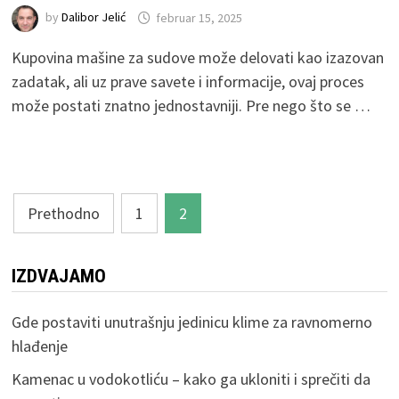
by
Dalibor Jelić
februar 15, 2025
Kupovina mašine za sudove može delovati kao izazovan
zadatak, ali uz prave savete i informacije, ovaj proces
može postati znatno jednostavniji. Pre nego što se …
Paginacija
Prethodno
1
2
članaka
IZDVAJAMO
Gde postaviti unutrašnju jedinicu klime za ravnomerno
hlađenje
Kamenac u vodokotliću – kako ga ukloniti i sprečiti da