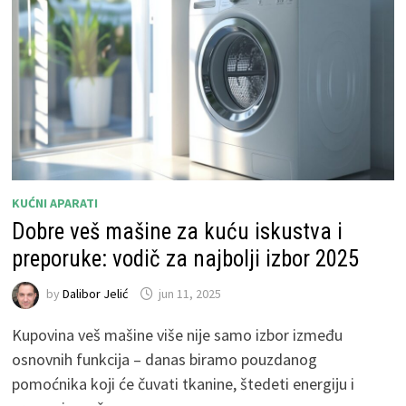
KUĆNI APARATI
Dobre veš mašine za kuću iskustva i
preporuke: vodič za najbolji izbor 2025
by
Dalibor Jelić
jun 11, 2025
Kupovina veš mašine više nije samo izbor između
osnovnih funkcija – danas biramo pouzdanog
pomoćnika koji će čuvati tkanine, štedeti energiju i