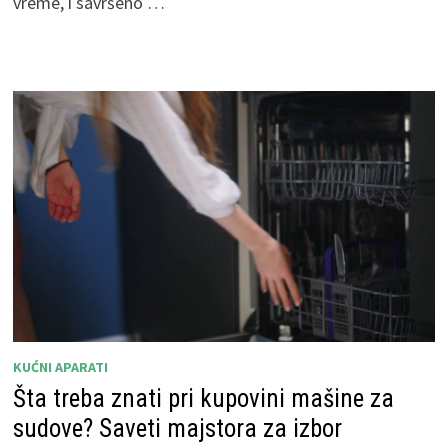
vreme, i savršeno …
KUĆNI APARATI
Šta treba znati pri kupovini mašine za
sudove? Saveti majstora za izbor