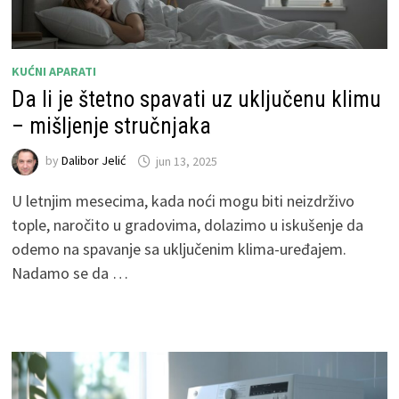
KUĆNI APARATI
Da li je štetno spavati uz uključenu klimu
– mišljenje stručnjaka
by
Dalibor Jelić
jun 13, 2025
U letnjim mesecima, kada noći mogu biti neizdrživo
tople, naročito u gradovima, dolazimo u iskušenje da
odemo na spavanje sa uključenim klima-uređajem.
Nadamo se da …