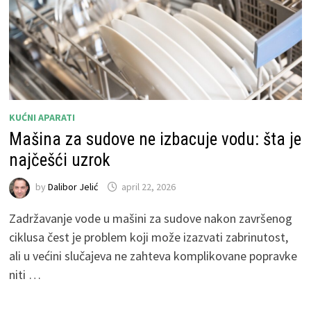
KUĆNI APARATI
Mašina za sudove ne izbacuje vodu: šta je
najčešći uzrok
by
Dalibor Jelić
april 22, 2026
Zadržavanje vode u mašini za sudove nakon završenog
ciklusa čest je problem koji može izazvati zabrinutost,
ali u većini slučajeva ne zahteva komplikovane popravke
niti …