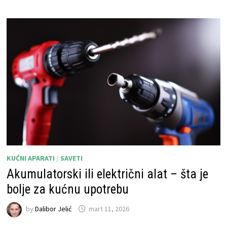
KUĆNI APARATI
/
SAVETI
Akumulatorski ili električni alat – šta je
bolje za kućnu upotrebu
by
Dalibor Jelić
mart 11, 2026