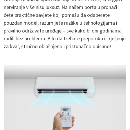
nerviranje više nisu luksuz. Na našem portalu pronaći
ćete praktične savjete koji pomažu da odaberete
pouzdan model, razumijete razlike u tehnologijama i
pravilno održavate uređaje – sve kako bi oni godinama
radili bez problema. Bilo da trebate preporuku ili rješenje
za kvar, stručno objašnjeno i pristupačno opisano!