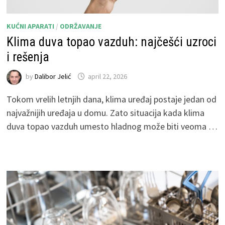
KUĆNI APARATI
/
ODRŽAVANJE
Klima duva topao vazduh: najčešći uzroci
i rešenja
by
Dalibor Jelić
april 22, 2026
Tokom vrelih letnjih dana, klima uređaj postaje jedan od
najvažnijih uređaja u domu. Zato situacija kada klima
duva topao vazduh umesto hladnog može biti veoma …