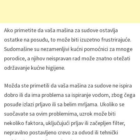
Ako primetite da vaša mašina za sudove ostavlja
ostatke na posuđu, to može biti izuzetno frustrirajuće.
Sudomašine su nezamenljivi kućni pomoćnici za mnoge
porodice, a njihov neispravan rad može znatno otežati
održavanje kućne higijene.
Možda ste primetili da vaša mašina za sudove ne ispira
dobro ili da ima problema sa ispiranje vodom, zbog čega
posuđe izlazi prljavo ili sa belim mrljama. Ukoliko se
suočavate sa ovim problemima, uzrok može biti
nekoliko faktora, uključujući prljav ili začepljen filter,
nepravilno postavljeno crevo za odvod ili tehnički