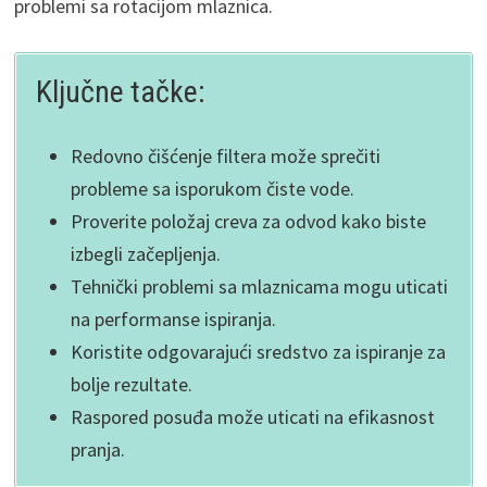
problemi sa rotacijom mlaznica.
Ključne tačke:
Redovno čišćenje filtera može sprečiti
probleme sa isporukom čiste vode.
Proverite položaj creva za odvod kako biste
izbegli začepljenja.
Tehnički problemi sa mlaznicama mogu uticati
na performanse ispiranja.
Koristite odgovarajući sredstvo za ispiranje za
bolje rezultate.
Raspored posuđa može uticati na efikasnost
pranja.