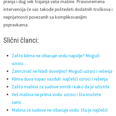
pranja i dug vek trajanja vaše mašine. Pravovremena
intervencija će vas takođe poštedeti dodatnih troškova i
neprijatnosti povezanih sa komplikovanijim
popravkama.
Slični članci:
Zašto klima ne izbacuje vodu napolje? Mogući
uzroci…
Zamrzivač ne hladi dovoljno? Mogući uzroci i rešenja
Klima duva topao vazduh: najčešći uzroci i rešenja
Zašto mašina za sudove smrdi i kako da je očistite
Veš mašina ne prima vodu: uzroci i šta možete
sami…
Mašina za sudove ne izbacuje vodu: šta je najčešći