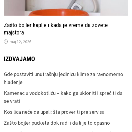
Zašto bojler kaplje i kada je vreme da zovete
majstora
maj 12, 2026
IZDVAJAMO
Gde postaviti unutrašnju jedinicu klime za ravnomerno
hlađenje
Kamenac u vodokotliću – kako ga ukloniti i sprečiti da
se vrati
Kosilica neće da upali: šta proveriti pre servisa
Zašto bojler pucketa dok radi i da li je to opasno