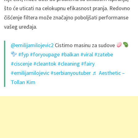
što će uticati na celokupnu efikasnost pranja. Redovno
čišćenje filtera može značajno poboljšati performanse
vašeg uređaja.
@emilijamilojevic2
Cistimo masinu za sudove
#fyp
#foryoupage
#balkan
#viral
#zatebe
#ciscenje
#cleantok
#cleaning
#fairy
#emilijamilojevic
#serbianyoutuber
♬ Aesthetic –
Tollan Kim