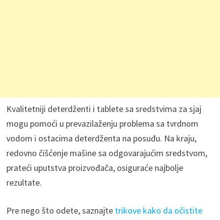
Kvalitetniji deterdženti i tablete sa sredstvima za sjaj
mogu pomoći u prevazilaženju problema sa tvrdnom
vodom i ostacima deterdženta na posuđu. Na kraju,
redovno čišćenje mašine sa odgovarajućim sredstvom,
prateći uputstva proizvođača, osiguraće najbolje
rezultate.
Pre nego što odete, saznajte
trikove kako da očistite