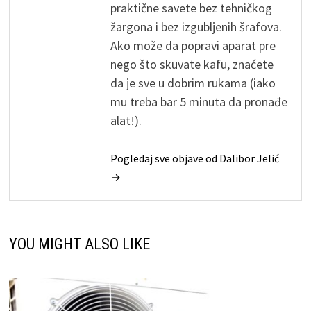
praktične savete bez tehničkog
žargona i bez izgubljenih šrafova.
Ako može da popravi aparat pre
nego što skuvate kafu, znaćete
da je sve u dobrim rukama (iako
mu treba bar 5 minuta da pronađe
alat!).
Pogledaj sve objave od Dalibor Jelić
→
YOU MIGHT ALSO LIKE