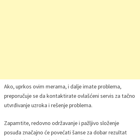
Ako, uprkos ovim merama, i dalje imate problema,
preporučuje se da kontaktirate ovlašćeni servis za tačno
utvrđivanje uzroka i rešenje problema.
Zapamtite, redovno održavanje i pažljivo složenje
posuđa značajno će povećati šanse za dobar rezultat