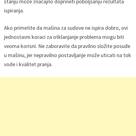
stanju može značajno doprineti poboljšanju rezultata
ispiranja.
Ako primetite da mašina za sudove ne ispira dobro, ovi
jednostavni koraci za otklanjanje problema mogu biti
veoma korisni. Ne zaboravite da pravilno složite posuđe
u mašinu, jer nepravilno postavljanje može uticati na tok
vode i kvalitet pranja.