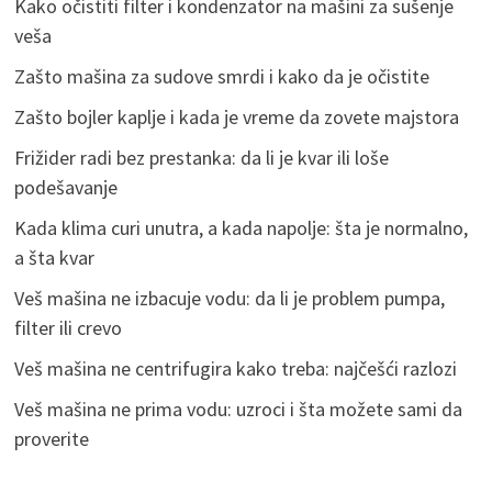
Kako očistiti filter i kondenzator na mašini za sušenje
veša
Zašto mašina za sudove smrdi i kako da je očistite
Zašto bojler kaplje i kada je vreme da zovete majstora
Frižider radi bez prestanka: da li je kvar ili loše
podešavanje
Kada klima curi unutra, a kada napolje: šta je normalno,
a šta kvar
Veš mašina ne izbacuje vodu: da li je problem pumpa,
filter ili crevo
Veš mašina ne centrifugira kako treba: najčešći razlozi
Veš mašina ne prima vodu: uzroci i šta možete sami da
proverite