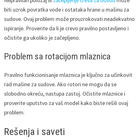
Nepravilan položaj ili
začepljenje creva za odvod
može
biti uzrok povratka vode i ostataka hrane u mašinu za
sudove. Ovaj problem može prouzrokovati neadekvatno
ispiranje. Proverite da li je crevo pravilno postavljeno i
očistite ga ukoliko je začepljeno.
Problem sa rotacijom mlaznica
Pravilno funkcionisanje mlaznica je ključno za učinkovit
rad mašine za sudove. Ako rotori ne mogu da se
slobodno okreću, nastupa zastoj. Očistite mlaznice i
proverite uputstvo za vaš model kako biste rešili ovaj
problem.
Rešenja i saveti