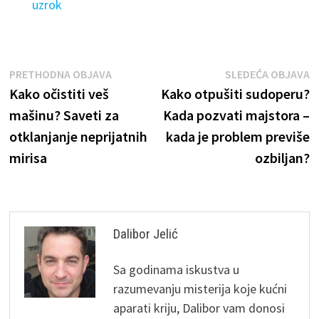
uzrok
Kretanje
Previous
N
PRETHODNA OBJAVA
SLEDEĆA OBJAVA
post:
p
Kako očistiti veš
Kako otpušiti sudoperu?
članka
mašinu? Saveti za
Kada pozvati majstora –
otklanjanje neprijatnih
kada je problem previše
mirisa
ozbiljan?
Dalibor Jelić
Sa godinama iskustva u
razumevanju misterija koje kućni
aparati kriju, Dalibor vam donosi